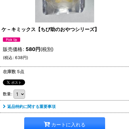
ケ－キミックス【ちび助のおやつシリーズ】
販売価格
:
580
円
(税別)
(
税込
:
638
円
)
在庫数 5点
数量
:
返品特約に関する重要事項
カートに入れる