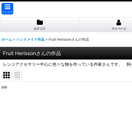
メニュー
カテゴリ
マイページ
ホーム
>
ハンドメイド作品
>
Fruit Herissonさんの作品
Fruit Herissonさんの作品
レンジアクセサリー中心に色々な物を作っている作家さんです。 飼
9
件
表示数
:
並び順
: