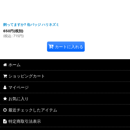
飼ってますか? 缶バッジ ハリネズミ
650
円
(税別)
(
税込
:
715
円
)
カートに入れる
ホーム
ショッピングカート
マイページ
お気に入り
最近チェックしたアイテム
特定商取引法表示