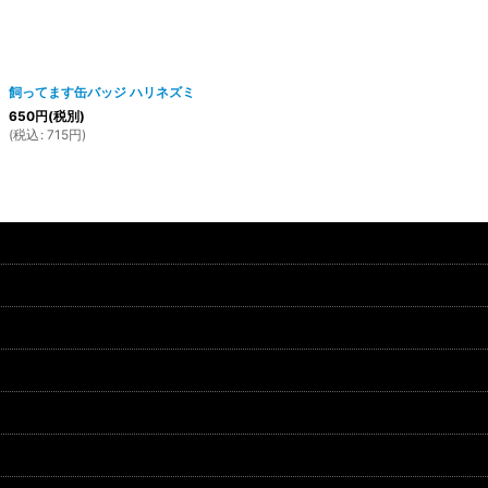
飼ってます缶バッジ ハリネズミ
650
円
(税別)
(
税込
:
715
円
)