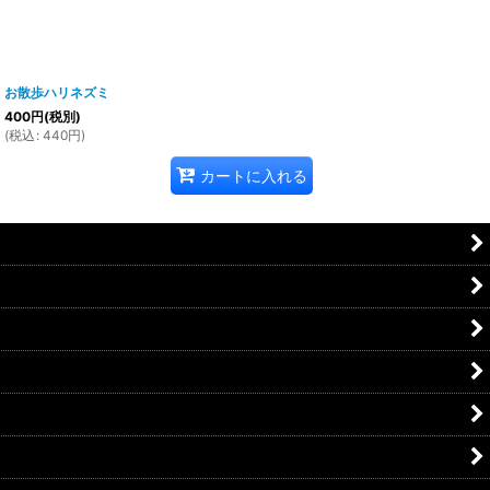
お散歩ハリネズミ
400
円
(税別)
(
税込
:
440
円
)
カートに入れる