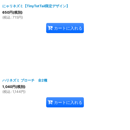
にゃリネズミ【TinyTotTail限定デザイン】
650
円
(税別)
(
税込
:
715
円
)
カートに入れる
ハリネズミ ブローチ 全2種
1,040
円
(税別)
(
税込
:
1,144
円
)
カートに入れる