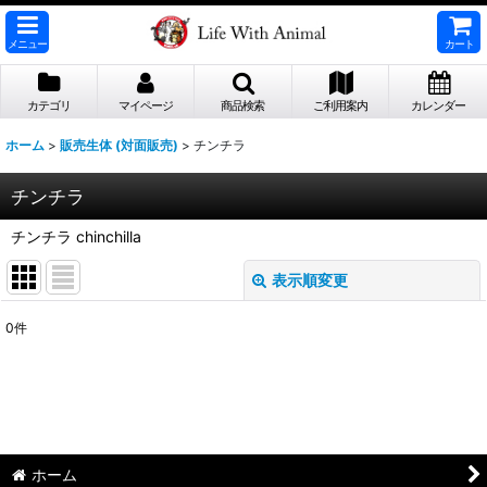
メニュー
カート
カテゴリ
マイページ
商品検索
ご利用案内
カレンダー
ホーム
>
販売生体 (対面販売)
>
チンチラ
チンチラ
チンチラ chinchilla
表示順変更
閉じる
0
件
表示数
:
並び順
:
絞り込む
ホーム