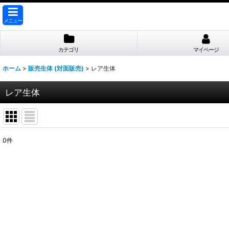
メニュー
カテゴリ
マイページ
ホーム
>
販売生体 (対面販売)
>
レア生体
レア生体
0
件
表示数
:
並び順
: