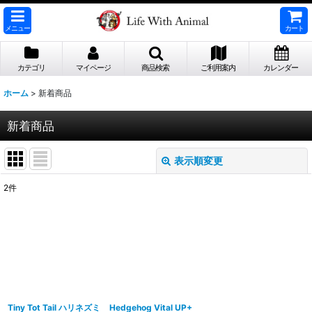
メニュー
カート
カテゴリ
マイページ
商品検索
ご利用案内
カレンダー
ホーム
>
新着商品
新着商品
表示順変更
閉じる
2
件
表示数
:
並び順
:
絞り込む
Tiny Tot Tail ハリネズミ
Hedgehog Vital UP+