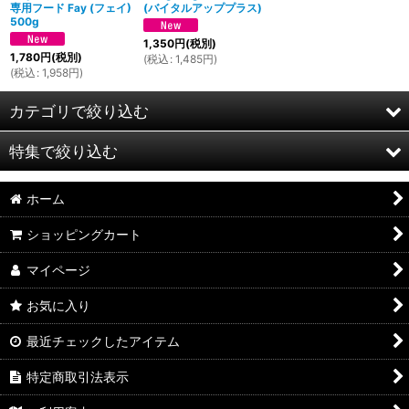
専用フード Fay (フェイ)
(バイタルアッププラス)
500g
1,350
円
(税別)
1,780
円
(税別)
(
税込
:
1,485
円
)
(
税込
:
1,958
円
)
カテゴリで絞り込む
特集で絞り込む
販売生体 (対面販売)
ホーム
ペットフード各種、おやつシリーズ
min-mal
ショッピングカート
飼育用品
マイページ
ハンドメイド作品
お気に入り
最近チェックしたアイテム
特定商取引法表示