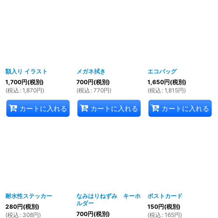
額入り イラスト
メガネ拭き
エコバッグ
1,700
円
(税別)
700
円
(税別)
1,650
円
(税別)
(
税込
:
1,870
円
)
(
税込
:
770
円
)
(
税込
:
1,815
円
)
カートに入れる
カートに入れる
カートに入れる
耐水性ステッカー
なみはりねずみ キーホ
ポストカード
ルダー
280
円
(税別)
150
円
(税別)
700
円
(税別)
(
税込
:
308
円
)
(
税込
:
165
円
)