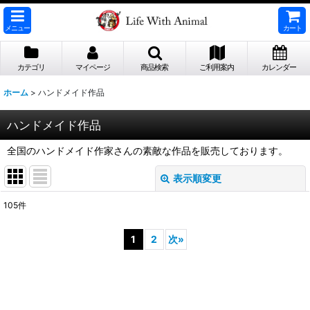
メニュー
カート
カテゴリ
マイページ
商品検索
ご利用案内
カレンダー
ホーム
>
ハンドメイド作品
ハンドメイド作品
全国のハンドメイド作家さんの素敵な作品を販売しております。
表示順変更
閉じる
105
件
サブカテゴリ
:
1
2
次
»
表示数
:
並び順
: