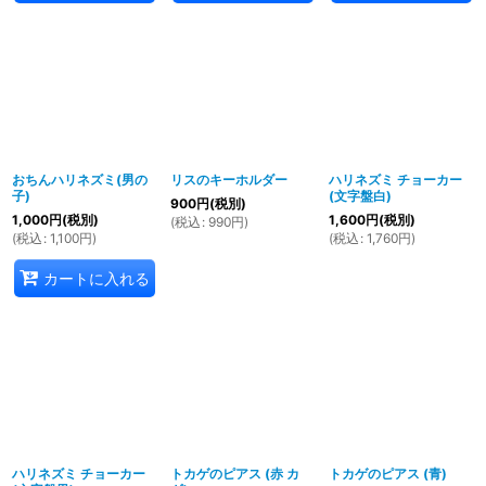
おちんハリネズミ(男の
リスのキーホルダー
ハリネズミ チョーカー
子)
(文字盤白)
900
円
(税別)
1,000
円
(税別)
1,600
円
(税別)
(
税込
:
990
円
)
(
税込
:
1,100
円
)
(
税込
:
1,760
円
)
カートに入れる
ハリネズミ チョーカー
トカゲのピアス (赤 カ
トカゲのピアス (青)