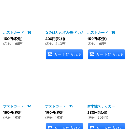
ホストカード 16
なみはりねずみ缶バッジ
ホストカード 15
150
円
(税別)
400
円
(税別)
150
円
(税別)
(
税込
:
165
円
)
(
税込
:
440
円
)
(
税込
:
165
円
)
カートに入れる
カートに入れる
ホストカード 14
ホストカード 13
耐水性ステッカー
150
円
(税別)
150
円
(税別)
280
円
(税別)
(
税込
:
165
円
)
(
税込
:
165
円
)
(
税込
:
308
円
)
カートに入れる
カートに入れる