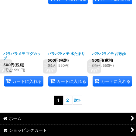
パラパラメモ マグカッ
パラパラメモ 水たまり
パラパラメモ お散歩
プ
500
円
(税別)
500
円
(税別)
500
円
(税別)
(
税込
:
550
円
)
(
税込
:
550
円
)
(
税込
:
550
円
)
カートに入れる
カートに入れる
カートに入れる
1
2
次
»
ホーム
ショッピングカート