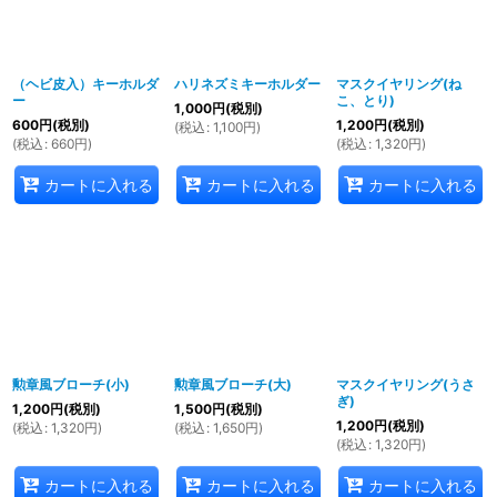
絞り込む
（ヘビ皮入）キーホルダ
ハリネズミキーホルダー
マスクイヤリング(ね
ー
こ、とり)
1,000
円
(税別)
600
円
(税別)
1,200
円
(税別)
(
税込
:
1,100
円
)
(
税込
:
660
円
)
(
税込
:
1,320
円
)
カートに入れる
カートに入れる
カートに入れる
勲章風ブローチ(小)
勲章風ブローチ(大)
マスクイヤリング(うさ
ぎ)
1,200
円
(税別)
1,500
円
(税別)
1,200
円
(税別)
(
税込
:
1,320
円
)
(
税込
:
1,650
円
)
(
税込
:
1,320
円
)
カートに入れる
カートに入れる
カートに入れる