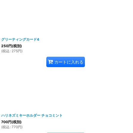
グリーティングカード4
250
円
(税別)
(
税込
:
275
円
)
カートに入れる
ハリネズミキーホルダー チョコミント
700
円
(税別)
(
税込
:
770
円
)