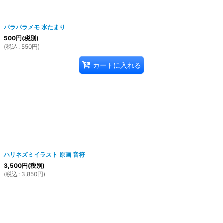
パラパラメモ 水たまり
500
円
(税別)
(
税込
:
550
円
)
カートに入れる
ハリネズミイラスト 原画 音符
3,500
円
(税別)
(
税込
:
3,850
円
)