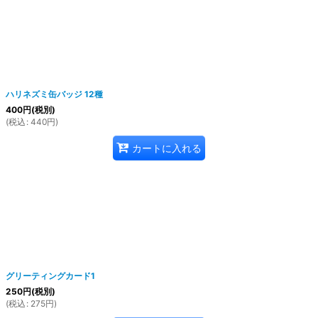
ハリネズミ缶バッジ 12種
400
円
(税別)
(
税込
:
440
円
)
カートに入れる
グリーティングカード1
250
円
(税別)
(
税込
:
275
円
)