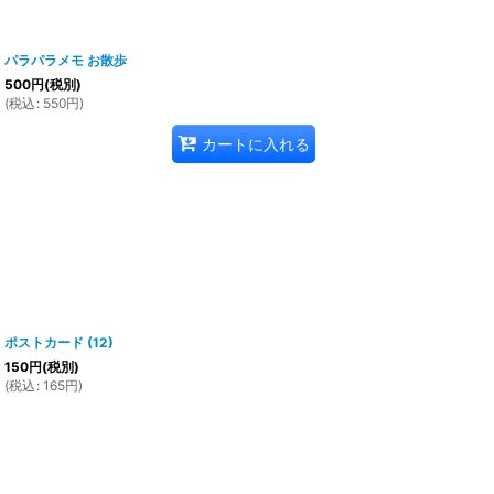
パラパラメモ お散歩
500
円
(税別)
(
税込
:
550
円
)
カートに入れる
ポストカード (12)
150
円
(税別)
(
税込
:
165
円
)