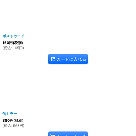
ポストカード
150
円
(税別)
(
税込
:
165
円
)
カートに入れる
缶ミラー
880
円
(税別)
(
税込
:
968
円
)