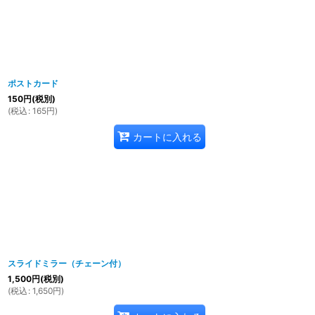
ポストカード
150
円
(税別)
(
税込
:
165
円
)
カートに入れる
スライドミラー（チェーン付）
1,500
円
(税別)
(
税込
:
1,650
円
)