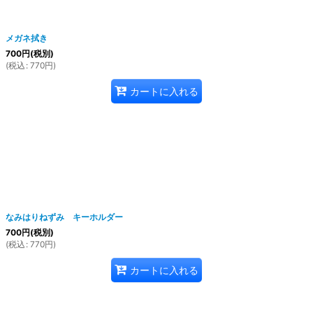
絞り込む
メガネ拭き
700
円
(税別)
(
税込
:
770
円
)
カートに入れる
なみはりねずみ キーホルダー
700
円
(税別)
(
税込
:
770
円
)
カートに入れる