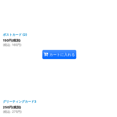
ポストカード (2)
150
円
(税別)
(
税込
:
165
円
)
カートに入れる
グリーティングカード3
250
円
(税別)
(
税込
:
275
円
)