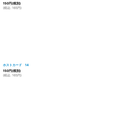
150
円
(税別)
(
税込
:
165
円
)
ホストカード 14
150
円
(税別)
(
税込
:
165
円
)