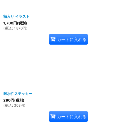
額入り イラスト
1,700
円
(税別)
(
税込
:
1,870
円
)
カートに入れる
耐水性ステッカー
280
円
(税別)
(
税込
:
308
円
)
カートに入れる