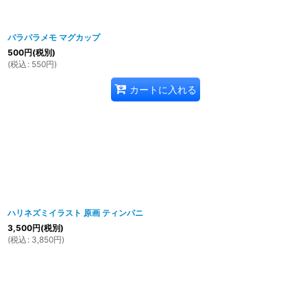
パラパラメモ マグカップ
500
円
(税別)
(
税込
:
550
円
)
カートに入れる
ハリネズミイラスト 原画 ティンパニ
3,500
円
(税別)
(
税込
:
3,850
円
)