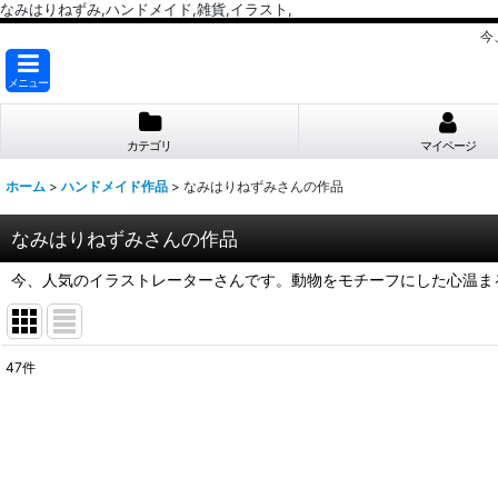
なみはりねずみ,ハンドメイド,雑貨,イラスト,
今
メニュー
カテゴリ
マイページ
ホーム
>
ハンドメイド作品
>
なみはりねずみさんの作品
なみはりねずみさんの作品
今、人気のイラストレーターさんです。動物をモチーフにした心温ま
47
件
表示数
:
並び順
: