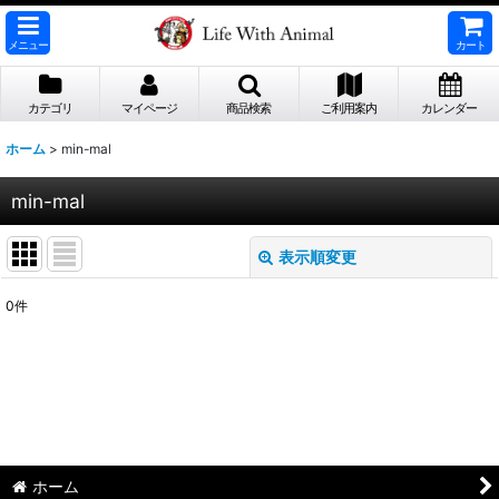
メニュー
カート
カテゴリ
マイページ
商品検索
ご利用案内
カレンダー
ホーム
>
min-mal
min-mal
表示順変更
閉じる
0
件
表示数
:
並び順
:
絞り込む
ホーム