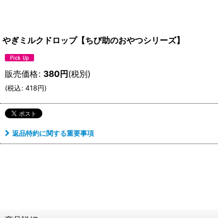
やぎミルクドロップ【ちび助のおやつシリーズ】
販売価格
:
380
円
(税別)
(
税込
:
418
円
)
返品特約に関する重要事項