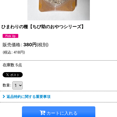
ひまわりの種【ちび助のおやつシリーズ】
販売価格
:
380
円
(税別)
(
税込
:
418
円
)
在庫数 5点
数量
:
返品特約に関する重要事項
カートに入れる