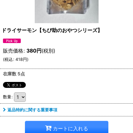
ドライサーモン【ちび助のおやつシリーズ】
販売価格
:
380
円
(税別)
(
税込
:
418
円
)
在庫数 5点
数量
:
返品特約に関する重要事項
カートに入れる