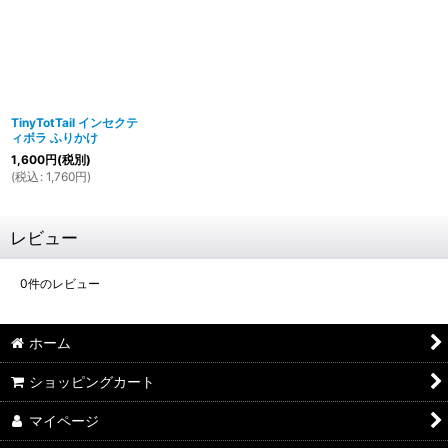
TinyTotTail インセクテ
ィボラ ふりかけ
1,600
円
(税別)
(
税込
:
1,760
円
)
レビュー
0
件のレビュー
ホーム
ショッピングカート
マイページ