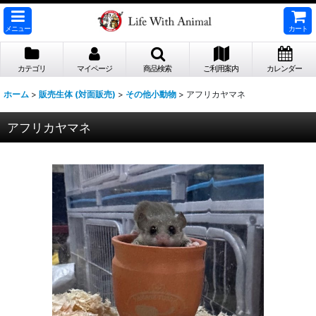
メニュー
カート
カテゴリ
マイページ
商品検索
ご利用案内
カレンダー
ホーム
>
販売生体 (対面販売)
>
その他小動物
>
アフリカヤマネ
アフリカヤマネ