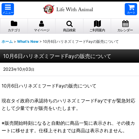
メニュー
カート
カテゴリ
マイページ
商品検索
ご利用案内
カレンダー
ホーム
>
What's New
>
10月6日ハリネズミフードFayの販売について
10月6日ハリネズミフードFayの販売について
2023
10
03
年
月
日
10月6日ハリネズミフードFayの販売について
現在タイ政府の承認待ちのハリネズミフードFayですが緊急対応
として少量ですが販売をいたします。
※販売開始時刻になると自動的に商品一覧に表示され、その後カ
ートに移せます。仕様上それまでは商品は表示されません。